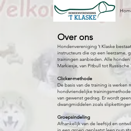
Hom
Over ons
Hondenvereniging ’t Klaske bestaa
instructeurs die op een leerzame, g
trainingen aanbieden. Alle honden
Markiesje, van Pitbull tot Russische 
Clicker-methode
De basis van de training is werken 
hondvriendelijke trainingsmethode 
van gewenst gedrag. Er wordt gee
dwangmiddelen zoals slipkettingen
Groepsindeling
Afhankelijk van de leeftijd en ontw
in een groep geplaatst (een pup st