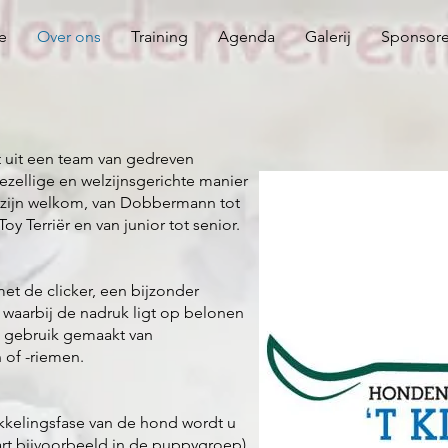
e
Over ons
Training
Agenda
Galerij
Sponsor
t uit een team van gedreven
ezellige en welzijnsgerichte manier
 zijn welkom, van Dobbermann tot
Toy Terriër en van junior tot senior.
met de clicker, een bijzonder
waarbij de nadruk ligt op belonen
n gebruik gemaakt van
 of -riemen.
ikkelingsfase van de hond wordt u
art bijvoorbeeld in de puppygroep)